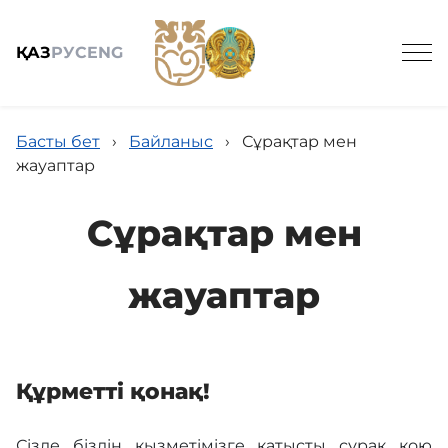
ҚАЗ
РУС
ENG
Басты бет
›
Байланыс
›
Сұрақтар мен
жауаптар
Сұрақтар мен
Жалпы мәлімет
жауаптар
Қызметтер
Жаңалықтар
Құрметті қонақ!
Бос жұмыс орындары
Сізде біздің қызметімізге қатысты сұрақ қою