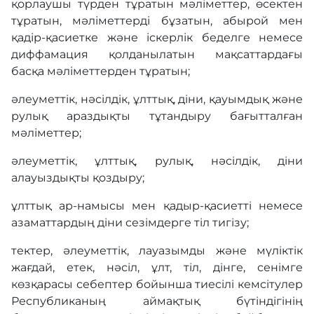
қорлаушы түрден тұратын мәліметтер, өсектен
тұратын, мәліметтерді бұзатын, абырой мен
Комплаенс
қадір-қасиетке және іскерлік беделге немесе
диффамация қолданылатын мақсаттардағы
басқа мәліметтерден тұратын;
Адалдық алаңы
әлеуметтiк, нәсiлдiк, ұлттық, дiни, қауымдық және
рулық араздықты тұтандыру бағытталған
Нашар көретіндерге
мәліметтер;
арналған нұсқа
әлеуметтiк, ұлттық, рулық, нәсiлдiк, дiни
алауыздықты қоздыру;
ұлттық ар-намысы мен қадыр-қасиеттi немесе
азаматтардың дiни сезiмдерге тiл тигiзу;
тектер, әлеуметтiк, лауазымды және мүлiктiк
жағдай, етек, нәсiл, ұлт, тiл, дiнге, сенiмге
көзқарасы себептер бойынша тиесiлi кемсiтулер
Республиканың аймақтық бүтiндiгiнiң