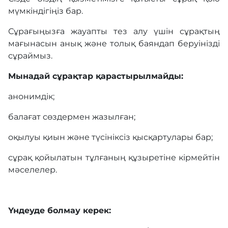
мүмкіндігіңіз бар.
Сұрағыңызға жауапты тез алу үшін сұрақтың
Байланыс
мағынасын анық және толық баяндап беруінізді
сұраймыз.
Мейрамхана
Мынадай сұрақтар
қарастырылмайды:
анонимдік;
Блог
балағат сөздермен жазылған;
оқылуы қиын және түсініксіз қысқартулары бар;
Бейне галерея
сұрақ қойылатын тұлғаның құзыретіне кірмейтін
мәселелер.
Сатып алу
Үндеуде
болмау
керек:
COVID-19