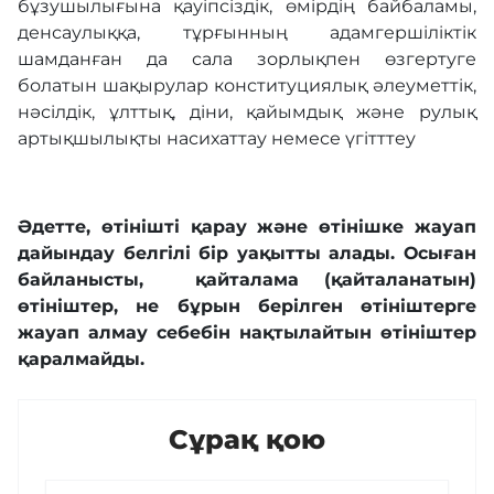
бұзушылығына қауiпсiздiк, өмiрдiң байбаламы,
денсаулыққа, тұрғынның адамгершiлiктiк
шамданған да сала зорлықпен өзгертуге
болатын шақырулар конституциялық әлеуметтiк,
нәсiлдiк, ұлттық, дiни, қайымдық және рулық
артықшылықты насихаттау немесе үгiтттеу
Әдетте, өтінішті қарау және өтінішке жауап
дайындау белгілі бір уақытты алады. Осыған
байланысты, қайталама (қайталанатын)
өтініштер, не бұрын берілген өтініштерге
жауап алмау себебін нақтылайтын өтініштер
қаралмайды.
Сұрақ қою