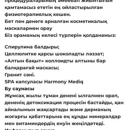
процедураларының әмбебап жиынтығын
қамтамасыз ететін ең ойластырылған
Комплаенс
физиотерапиялық кешен.
Бет пен денеге арналған косметикалық
маскалармен орау
Адалдық алаңы
Біз ораманың келесі түрлерін қолданамыз:
Спирулина балдыры;
Нашар көретіндерге
Целлюлитке қарсы шоколадты ләззат;
арналған нұсқа
«Алтын бақыт» коллоидты алтыны бар
балқарағай маскасы;
Гранит сәні.
SPA капсуласы Harmony Mediq
Бу саунасы
Жұмсақ жылы тұман денені ылғалмен орап,
дененің детоксикация процесін бастайды, қан
айналымын жақсартады және дерманың
жоғарғы қабаттарына ең құнды минералдар
мен витаминдердің енуін жеңілдетеді.