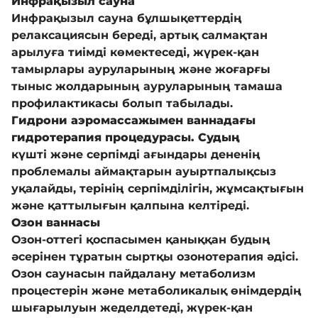
Инфрақызыл сауна
Инфрақызыл сауна бұлшықеттердің
релаксациясын береді, артық салмақтан
арылуға тиімді көмектеседі, жүрек-қан
тамырлары ауруларының және жоғарғы
тыныс жолдарының ауруларының тамаша
профилактикасы болып табылады.
Гидрони аэромассажымен ваннадағы
гидротерапия процедурасы. Судың
күшті және серпімді ағындары дененің
проблемалы аймақтарын ауыртпалықсыз
уқалайды, терінің серпімділігін, жұмсақтығын
және қаттылығын қалпына келтіреді.
Озон ваннасы
Озон-оттегі қоспасымен қаныққан будың
әсерінен тұратын сыртқы озонотерапия әдісі.
Озон саунасын пайдалану метаболизм
процестерін және метаболикалық өнімдердің
шығарылуын жеделдетеді, жүрек-қан