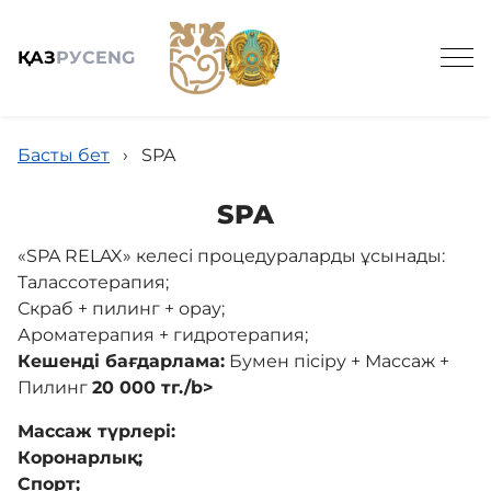
ҚАЗ
РУС
ENG
Басты бет
›
SPA
SPA
«SPA RELAX» келесі процедураларды ұсынады:
Жалпы мәлімет
Талассотерапия;
Скраб + пилинг + орау;
Қызметтер
Ароматерапия + гидротерапия;
Кешенді бағдарлама:
Бумен пісіру + Массаж +
Пилинг
20 000 тг./b>
Жаңалықтар
Массаж түрлері:
Коронарлық;
Спорт;
Бос жұмыс орындары