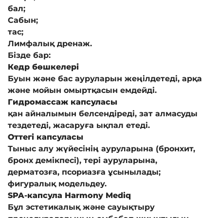
бал;
Сабын;
тас;
Байланыс
Лимфалық дренаж.
Бізде бар:
Мейрамхана
Кедр бөшкелері
Буын және бас ауруларын жеңілдетеді, арқа
және мойын омыртқасын емдейді.
Блог
Гидромассаж капсуласы
қан айналымын белсендіреді, зат алмасуды
тездетеді, жасаруға ықпал етеді.
Бейне галерея
Оттегі капсуласы
Тыныс алу жүйесінің ауруларына (бронхит,
бронх демікпесі), тері ауруларына,
Сатып алу
дерматозға, псориазға ұсынылады;
фигуралық модельдеу.
SPA-капсула Harmony Mediq
COVID-19
Бұл эстетикалық және сауықтыру