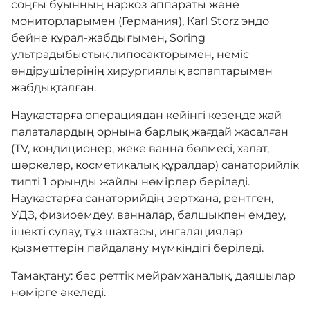
соңғы буынның наркоз аппараты және
мониторларымен (Германия), Кarl Storz эндо
бейне құрал-жабдығымен, Soring
ультрадыбыстық липосакторымен, неміс
өндірушілерінің хирургиялық аспаптарымен
жабдықталған.
Науқастарға операциядан кейінгі кезеңде жай
палаталардың орнына барлық жағдай жасалған
(ТV, кондиционер, жеке ванна бөлмесі, халат,
шәркелер, косметикалық құралдар) санаторийлік
типті 1 орынды жайлы нөмірлер беріледі.
Науқастарға санаторийдің зертхана, рентген,
УДЗ, физиоемдеу, ванналар, балшықпен емдеу,
ішекті сулау, тұз шахтасы, ингаляциялар
қызметтерін пайдалану мүмкіндігі беріледі.
Тамақтану: бес реттік мейрамханалық, даяшылар
нөмірге әкеледі.