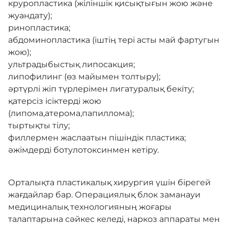
круропластика (жіліншік қисықтығын жою және
жуандату);
Комплаенс
ринопластика;
абдоминопластика (іштің тері асты май фартугын
жою);
Адалдық алаңы
ультрадыбыстық липосакция;
липофилинг (өз майымен толтыру);
әртүрлі жіп түрлерімен лигатуралық бекіту;
Нашар көретіндерге
қатерсіз ісіктерді жою
арналған нұсқа
(липома,атерома,папиллома);
тыртықты тілу;
филлермен жаслаатын пішіндік пластика;
әжімдерді ботулотоксинмен кетіру.
Орталықта пластикалық хирургия үшін бірегей
жағдайлар бар. Операциялық блок заманауи
медициналық технологияның жоғары
талаптарына сәйкес келеді, наркоз аппараты мен