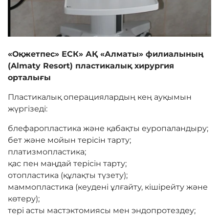
Байланыс
«Оқжетпес» ЕСК» АҚ «Алматы» филиалының
(Almaty Resort) пластикалық хирургия
Мейрамхана
орталығы
Пластикалық операциялардың кең ауқымын
Блог
жүргізеді:
блефаропластика және қабақты еуропаландыру;
Бейне галерея
бет және мойын терісін тарту;
платизмопластика;
қас пен маңдай терісін тарту;
Сатып алу
отопластика (құлақты түзету);
маммопластика (кеудені ұлғайту, кішірейту және
көтеру);
COVID-19
тері асты мастэктомиясы мен эндопротездеу;