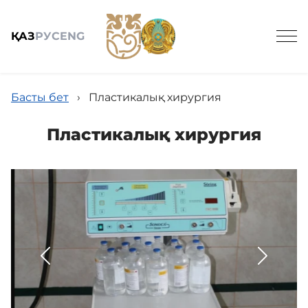
ҚАЗ
РУС
ENG
Басты бет
›
Пластикалық хирургия
Пластикалық хирургия
Жалпы мәлімет
Қызметтер
Жаңалықтар
Бос жұмыс орындары