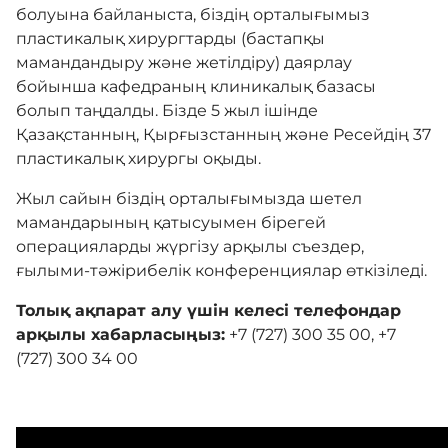
болуына байланыста, біздің орталығымыз
пластикалық хирургтарды (бастапқы
мамандандыру және жетілдіру) даярлау
бойынша кафедраның клиникалық базасы
болып таңдалды. Бізде 5 жыл ішінде
Қазақстанның, Қырғызстанның және Ресейдің 37
пластикалық хирургы оқыды.
Жыл сайын біздің орталығымызда шетел
мамандарының қатысуымен бірегей
операцияларды жүргізу арқылы съездер,
ғылыми-тәжірибелік конференциялар өткізіледі.
Толық ақпарат алу үшін келесі телефондар
арқылы хабарласыңыз:
+7 (727) 300 35 00, +7
(727) 300 34 00