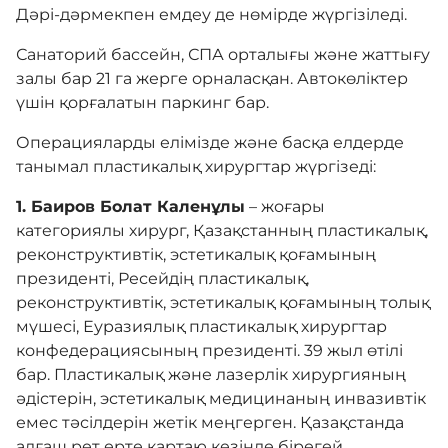
Дәрі-дәрмекпен емдеу де нөмірде жүргізіледі.
Санаторий бассейн, СПА орталығы және жаттығу
залы бар 21 га жерге орналасқан. Автокөліктер
үшін қорғалатын паркинг бар.
Операцияларды елімізде және басқа елдерде
танымал пластикалық хирургтар жүргізеді:
1. Баиров Болат Каленұлы
– жоғары
категориялы хирург, Қазақстанның пластикалық,
реконструктивтік, эстетикалық қоғамының
президенті, Ресейдің пластикалық,
реконструктивтік, эстетикалық қоғамының толық
мүшесі, Еуразиялық пластикалық хирургтар
конфедерациясының президенті. 39 жыл өтілі
бар. Пластикалық және лазерлік хирургияның
әдістерін, эстетикалық медицинаның инвазивтік
емес тәсілдерін жетік меңгерген. Қазақстанда
алғаш рет ерте қартаю кезінде бірегей