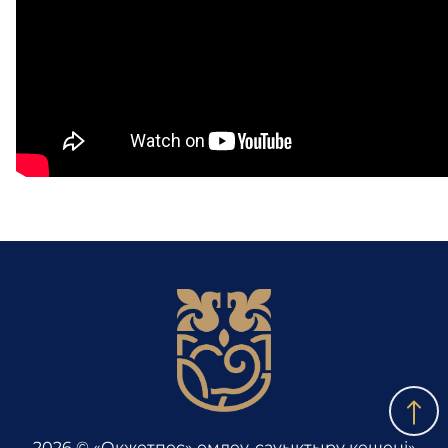
2026 © «Оқжетпес» емдеу-сауықтыру кешені»