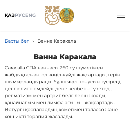
ҚАЗ
РУС
ENG
Басты бет
›
Ванна Каракала
Ванна Каракала
Caracalla СПА ваннасы 260 су шүмегімен
Жалпы мәлімет
жабдықталған, ол көңіл-күйді жақсартады, теріні
шымырландырады, бұлшықет тонусын түсіреді,
Қызметтер
целлюлитті емдейді, дене келбетін түзетеді,
ревматизм мен артрит белгілерін жояды,
қанайналым мен лимфа ағынын жақсартады.
Жаңалықтар
Әртүрлі қоспалардың көмегімен талассо және
хош иісті терапия жасалады.
Бос жұмыс орындары