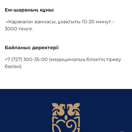
Ем-шараның құны:
Байланыс
«Каракала» ваннасы, ұзақтығы 10-20 минут –
3000 теңге.
Мейрамхана
Байланыс деректері:
+7 (727) 300-35-00 (медициналық блоктің тіркеу
Блог
бөлімі)
Бейне галерея
Сатып алу
COVID-19