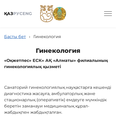
ҚАЗ
РУС
ENG
Басты бет
›
Гинекология
Гинекология
«Оқжетпес» ЕСК» АҚ «Алматы» филиалының
Жалпы мәлімет
гинекологиялық қызметі
Қызметтер
Санаторий гинекологиялық науқастарға кешенді
диагностика жасауға, амбулаторлық және
Жаңалықтар
стационарлық (оперативтік) емдеуге мүмкіндік
беретін заманауи медициналық құрал-
жабдықпен жабдықталған.
Бос жұмыс орындары