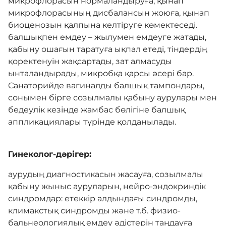
микрофлорасын нормаландыруға, қынап
микрофлорасының дисбалансын жоюға, қынап
биоценозын қалпына келтіруге көмектеседі.
балшықпен емдеу – жылумен емдеуге жатады,
қабыну ошағын таратуға ықпал етеді, тіндердің
қоректенуін жақсартады, зат алмасуды
ынталандырады, микробқа қарсы әсері бар.
Санаторийде вагиналды балшық тампондары,
сонымен бірге созылмалы қабыну аурулары мен
бедеулік кезінде жамбас бөлігіне балшық
аппликациялары түрінде қолданылады.
Гинеколог-дәрігер:
аурудың диагностикасын жасауға, созылмалы
қабыну жыныс ауруларын, нейро-эндокриндік
синдромдар: етеккір алдындағы синдромды,
климакстық синдромды және т.б. физио-
бальнеологиялық емдеу әдістерін таңдауға