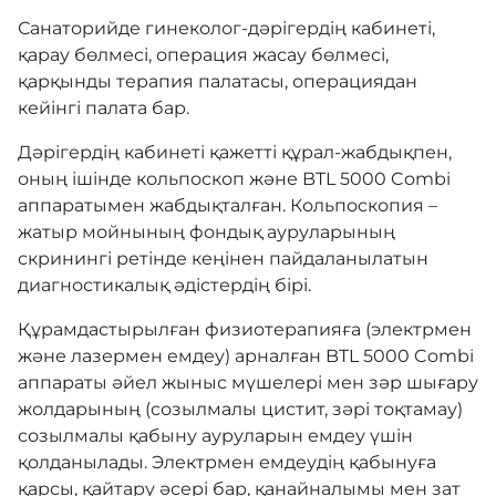
Санаторийде гинеколог-дәрігердің кабинеті,
қарау бөлмесі, операция жасау бөлмесі,
Байланыс
қарқынды терапия палатасы, операциядан
кейінгі палата бар.
Мейрамхана
Дәрігердің кабинеті қажетті құрал-жабдықпен,
оның ішінде кольпоскоп және BTL 5000 Combi
аппаратымен жабдықталған. Кольпоскопия –
Блог
жатыр мойнының фондық ауруларының
скринингі ретінде кеңінен пайдаланылатын
диагностикалық әдістердің бірі.
Бейне галерея
Құрамдастырылған физиотерапияға (электрмен
және лазермен емдеу) арналған BTL 5000 Combi
аппараты әйел жыныс мүшелері мен зәр шығару
Сатып алу
жолдарының (созылмалы цистит, зәрі тоқтамау)
созылмалы қабыну ауруларын емдеу үшін
COVID-19
қолданылады. Электрмен емдеудің қабынуға
қарсы, қайтару әсері бар, қанайналымы мен зат