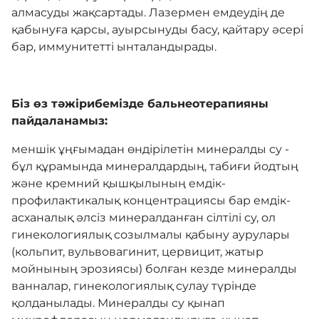
алмасуды жақсартады. Лазермен емдеудің де
Комплаенс
қабынуға қарсы, ауырсынуды басу, қайтару әсері
бар, иммунитетті ынталандырады.
Адалдық алаңы
Біз өз тәжірибемізде бальнеотерапияны
пайдаланамыз:
Нашар көретіндерге
арналған нұсқа
меншік ұңғымадан өндірілетін минералды су -
бұл құрамында минералдардың, табиғи йодтың
және кремний қышқылының емдік-
профилактикалық концентрациясы бар емдік-
асханалық әлсіз минералданған сілтілі су, ол
гинекологиялық созылмалы қабыну аурулары
(кольпит, вульвовагинит, цервицит, жатыр
мойнының эрозиясы) болған кезде минералды
ванналар, гинекологиялық сулау түрінде
қолданылады. Минералды су қынап