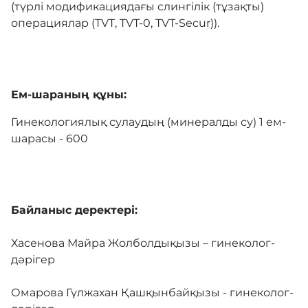
(түрлі модификациядағы слингілік (тұзақты)
операциялар (TVT, TVT-0, TVT-Secur)).
Ем-шараның құны:
Гинекологиялық сулаудың (минералды су) 1 ем-
шарасы - 600
Байланыс деректері:
Хасенова Майра Жолболдықызы – гинеколог-
дәрігер
Омарова Гүлжахан Қашқынбайқызы - гинеколог-