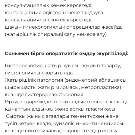
консультациялық көмек көрсетеді;
контрацепция әдістерін жеке таңдауға
консультациялық көмек көрсетеді;
шағын гинекологиялық операциялар жасайды
(жатырішілік спиральді салу немесе алу).
Сонымен бірге оперативтік емдеу жүргізіледі:
Гистероскопия, жатыр қуысын қырып тазарту,
гистологиялық қорытынды.
Жатырішілік патология (эндометрий аблациясы,
шырышасты жатыр миомасы, метропластика)
кезінде гистерорезектоскопия.
Әртүрлі дәрежедегі гениталдық пролапс кезінде
қынаптың алдыңғы және артқы пластикасы.
Сыртқы жыныс ағзалары төмен түскен және
түсіп кеткен кезде, күйзеліс инконтиненциясы
кезінде синтетикалық эндопротездер енгізу