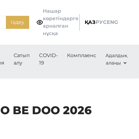
Нашар
көретіндерге
Іздеу
ҚАЗ
РУС
ENG
арналған
нұсқа
е
Сатып
COVID-
Комплаенс
Адалдық
ея
алу
19
алаңы
DO BE DOO 2026