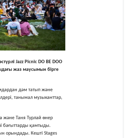
стүрлі Jazz Picnic DO BE DOO
тыдағы жаз маусымын бірге
мдардан дәм татып және
дері, танымал музыканттар,
а және Таня Турлай өнер
лі бағыттарды қамтыды.
н орындады. Кешті Stages