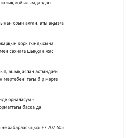
зыкалық қойылымдардан
хынан орын алған, аты аңызға
ің жарқын қорытындысына
ымен сахнаға шыққан жас
алып, ашық аспан астындағы
н мәртебені тағы бір мәрте
нде орналасуы -
форматтағы басқа да
іне хабарласыңыз: +7 707 605