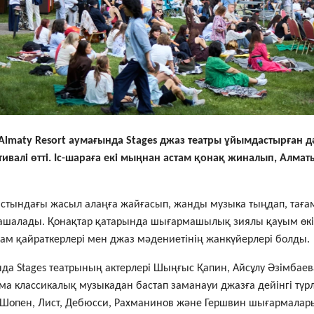
 Almaty Resort аумағында Stages джаз театры ұйымдастырған дә
тивалі өтті. Іс-шараға екі мыңнан астам қонақ жиналып, Алма
астындағы жасыл алаңға жайғасып, жанды музыка тыңдап, таға
шалады. Қонақтар қатарында шығармашылық зиялы қауым өкіл
оғам қайраткерлері мен джаз мәдениетінің жанкүйерлері болды.
а Stages театрының актерлері Шыңғыс Қапин, Айсұлу Әзімбаев
ма классикалық музыкадан бастап заманауи джазға дейінгі түр
 Шопен, Лист, Дебюсси, Рахманинов және Гершвин шығармалары