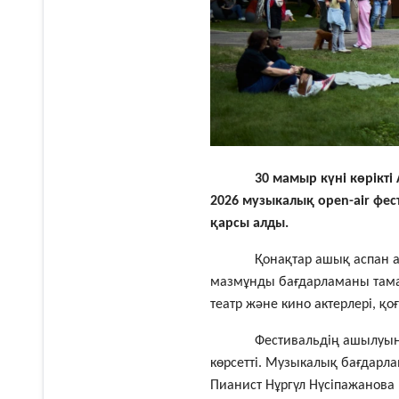
30 мамыр күні көрікті
2026 музыкалық open-air фес
қарсы алды.
Қонақтар ашық аспан 
мазмұнды бағдарламаны тама
театр және кино актерлері, қ
Фестивальдің ашылуынд
көрсетті. Музыкалық бағдарла
Пианист Нұргүл Нүсіпажанова