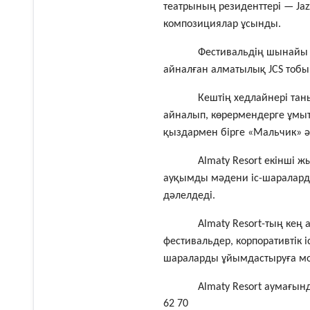
театрының резиденттері — J
композициялар ұсынды.
Фестивальдің шынайы с
айналған алматылық JCS тобы
Кештің хедлайнері та
айналып, көрермендерге ұмыт
қыздармен бірге «Мальчик» 
Almaty Resort екінші 
ауқымды мәдени іс-шараларды 
дәлелдеді.
Almaty Resort-тың кең
фестивальдер, корпоративтік 
шараларды ұйымдастыруға мол
Almaty Resort аумағын
62 70