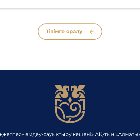
Тізімге оралу
Оқжетпес» емдеу-сауықтыру кешені» АҚ-тың «Алматы