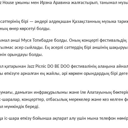
azz House ұжымы мен Ирэна Аравина жалғастырып, танымал му
әттерінің бірі — әндері әлдеқашан Қазақстанның музыка тари
ның өнер көрсетуі болды.
нымал әнші Муся Тотибадзе болды. Оның концерті фестивальд
ылмас әсер сыйлады. Ең әсерлі сәттердің бірі әншінің шақыру
әнін орындауы болды.
жыл қатарынан Jazz Picnic DO BE DOO фестивалінің алаңына айн
өткізуге арналған ең жайлы, әрі көркем орындардың бірі деге
 аумағы, дамыған инфрақұрылымы және Іле Алатауының бөктері
іс-шаралар, концерттер, отбасылық мерекелер және кез келген 
 мүмкіндік береді.
да іс-шара өткізу бойынша ақпарат алу үшін мына телефон нөмір