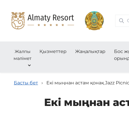
Жалпы
Қызметтер
Жаңалықтар
Бос ж
мәлімет
орын
Басты бет
›
Екі мыңнан астам қонақ Jazz Picn
Екі мыңнан ас