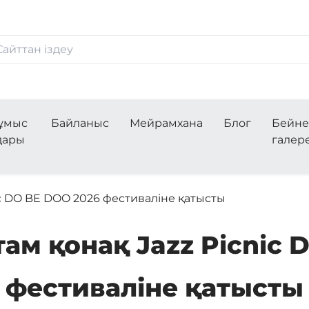
ұмыс
Байланыс
Мейрамхана
Блог
Бейн
дары
галер
ic DO BE DOO 2026 фестиваліне қатысты
там қонақ Jazz Picnic 
фестиваліне қатысты