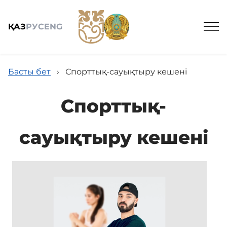
ҚАЗ
РУС
ENG
Басты бет
›
Спорттық-сауықтыру кешені
Спорттық-
Жалпы мәлімет
сауықтыру кешені
Қызметтер
Жаңалықтар
Бос жұмыс орындары