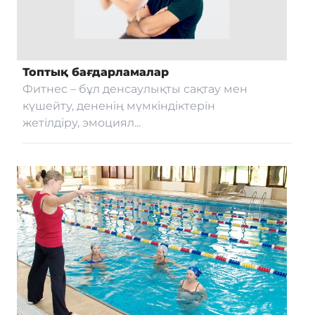
Байланыс
Топтық бағдарламалар
Фитнес – бұл денсаулықты сақтау мен
Мейрамхана
күшейту, дененің мүмкіндіктерін
жетілдіру, эмоциял...
Блог
Бейне галерея
Сатып алу
COVID-19