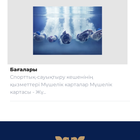
Бағалары
Спорттық-сауықтыру кешенінің
қызметтері Мүшелік карталар Мүшелік
картасы - Жү...